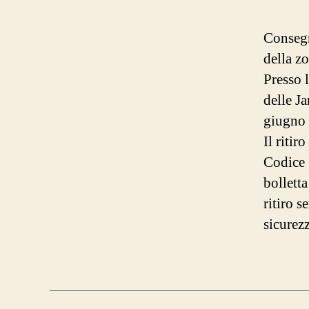
Consegn
della z
Presso l
delle Ja
giugno 
Il riti
Codice 
bolletta
ritiro 
sicurez