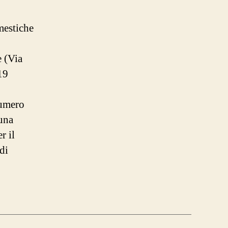
mestiche
e (Via
19
numero
una
r il
di